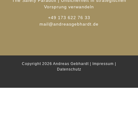
The Safety Paradox | Unsicherheit in strategischen
Vorsprung verwandeln
+49 173 622 76 33
mail@andreasgebhardt.de
Copyright 2026
Andreas Gebhardt
|
Impressum
|
Datenschutz