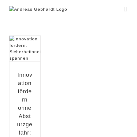
Zum
Inhalt
springen
Innov
ation
förde
rn
ohne
Abst
urzge
fahr: