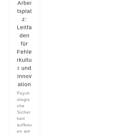
Arbei
tsplat
z:
Leitfa
den
für
Fehle
rkultu
r und
Innov
ation
Psych
ologis
che
Sicher
heit
aufbau
en am