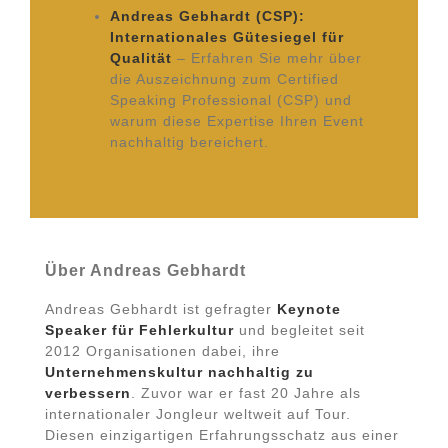
Andreas Gebhardt (CSP):
Internationales Gütesiegel für
Qualität
– Erfahren Sie mehr über
die Auszeichnung zum Certified
Speaking Professional (CSP) und
warum diese Expertise Ihren Event
nachhaltig bereichert.
Über Andreas Gebhardt
Andreas Gebhardt ist gefragter
Keynote
Speaker für Fehlerkultur
und begleitet seit
2012 Organisationen dabei, ihre
Unternehmenskultur nachhaltig zu
verbessern
. Zuvor war er fast 20 Jahre als
internationaler Jongleur weltweit auf Tour.
Diesen einzigartigen Erfahrungsschatz aus einer